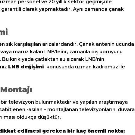
zman personel ve 20 yıllık sektör geçmişi ile
ı garantili olarak yapmaktadır. Aynı zamanda çanak
mi
n sık karşılaşılan arızalardandır. Çanak antenin ucunda
avaya maruz kalan LNB’leinr, zamanla dış koruyucu
r. Bu kırık yada çatlaktan su sızarak LNB’nin
amız
LNB değişimi
konusunda uzman kadromuz ile
Montajı
r televizyon bulunmaktadır ve yapılan araştırmaya
sabitlenen -asılan – montajlanan televizyonların, duvara
rılması oldukça düşüktür.
dikkat edilmesi gereken bir kaç önemli nokta;