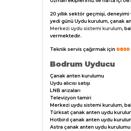
Uzman ekiplerimiz ile hafta içi 08
20 yıllık sektör geçmişi, deneyimi 
yedi günü Uydu kurulum, çanak ant
Merkezi uydu sistemi kurulum
, b
vermektedir.
Teknik servis çağırmak için
0850 
Bodrum Uyducu
Çanak anten kurulumu
Uydu alıcısı satışı
LNB arızaları
Televizyon tamiri
Merkezi uydu sistemi kurulum, ba
Türksat çanak anten uydu kurul
Hotbird çanak anten uydu kurul
Astra çanak anten uydu kurulumu