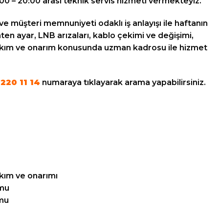
:00 – 20:00 arası teknik servis hizmeti vermekteyiz.
ve müşteri memnuniyeti odaklı iş anlayışı ile haftanın
en ayar, LNB arızaları, kablo çekimi ve değişimi,
akım ve onarım konusunda uzman kadrosu ile hizmet
220 11 14
numaraya tıklayarak arama yapabilirsiniz.
kım ve onarımı
umu
umu