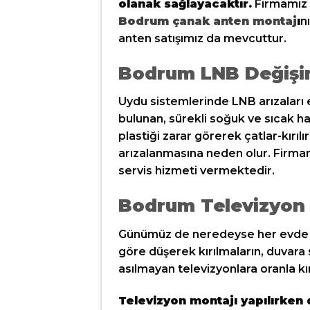
olanak sağlayacaktır.
Firmamız u
Bodrum çanak anten montaj
ı
n
anten satışımız da mevcuttur.
Bodrum LNB Değişi
Uydu sistemlerinde LNB arızaları e
bulunan, sürekli soğuk ve sıcak h
plastiği zarar görerek çatlar-kırılı
arızalanmasına neden olur. Firm
servis hizmeti vermektedir.
Bodrum Televizyon 
Günümüz de neredeyse her evde bi
göre düşerek kırılmaların, duvara 
asılmayan televizyonlara oranla kı
Televizyon montajı yapılırken 